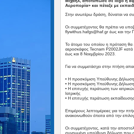
Μιχαήλ, αποτύπωσε σε logo ή αφί
Αεροπορία» και πέταξε με εκπαι
Στην ανωτέρω δράση, δύναται να συ
Οι συμμετέχοντες θα πρέπει να υπο
flywithus.hafgs@haf.gr έως και την
Το άτομο του οποίου η πρόταση θα 
αεροσκάφος Tecnam P2002JF κατά τ
έως και 8 Νοεμβρίου 2023.
Για να συμμετάσχει στην πτήση απαι
• Η προσκόμιση Υπεύθυνης Δήλωσ
• Η προσκόμιση Υπεύθυνης Δήλωσης
• Η επιτυχής περάτωση των ιατρικώ
Ιατρικής
• Η επιτυχής περάτωση εκπαίδευσης 
Επιμέρους λεπτομέρειες για την πτή
ανακοινωθούν έπειτα από την επιλο
Οι συμμετέχοντες, κατά την αποστο
συνημμένη υπεύθυνη δήλωση που α