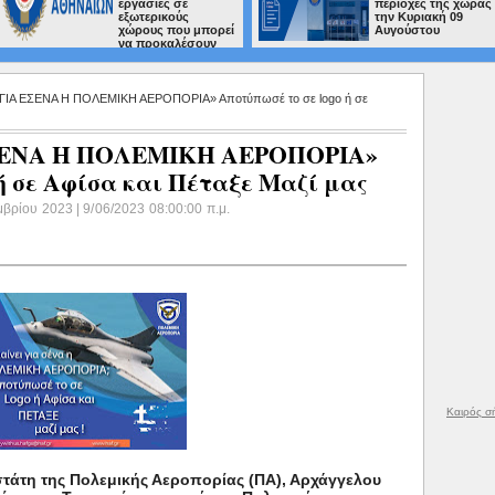
εργασίες σε
περιοχές της χώρας
εξωτερικούς
την Κυριακή 09
χώρους που μπορεί
Αυγούστου
να προκαλέσουν
 ΓΙΑ ΕΣΕΝΑ Η ΠΟΛΕΜΙΚΗ ΑΕΡΟΠΟΡΙΑ» Αποτύπωσέ το σε logo ή σε
ΕΣΕΝΑ Η ΠΟΛΕΜΙΚΗ ΑΕΡΟΠΟΡΙΑ»
 ή σε Αφίσα και Πέταξε Μαζί μας
μβρίου 2023 | 9/06/2023 08:00:00 π.μ.
Καιρός σ
στάτη της Πολεμικής Αεροπορίας (ΠΑ), Αρχάγγελου