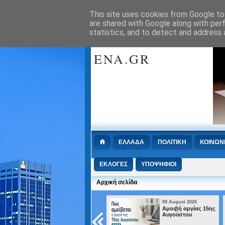
This site uses cookies from Google to 
Πρωτοσέλιδα :
Retrieving RSS feed(s)
are shared with Google along with per
statistics, and to detect and address 
WWW.METINP
ENA.GR
ΕΛΛΑΔΑ
ΠΟΛΙΤΙΚΗ
ΚΟΙΝΩΝ
ΕΚΛΟΓΕΣ
ΥΠΟΨΗΦΙΟΙ
Αρχική σελίδα
07 August 2026
09 August 2026
Ισίδωρος Κούβελος
Αμοιβή αργίας 15ης
σε αδερφές
Αυγούστου
Αλεξανδρή: «Μας