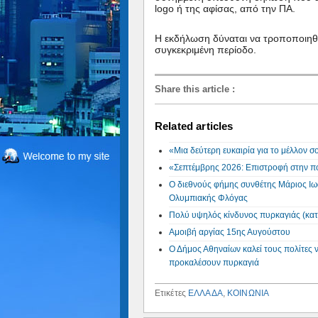
logo ή της αφίσας, από την ΠΑ.
H εκδήλωση δύναται να τροποποιηθεί
συγκεκριμένη περίοδο.
Share this article
:
Related articles
«Μια δεύτερη ευκαιρία για το μέλλον 
«Σεπτέμβρης 2026: Επιστροφή στην πό
Ο διεθνούς φήμης συνθέτης Μάριος Ιω
Ολυμπιακής Φλόγας
Πολύ υψηλός κίνδυνος πυρκαγιάς (κατ
Αμοιβή αργίας 15ης Αυγούστου
Ο Δήμος Αθηναίων καλεί τους πολίτες 
προκαλέσουν πυρκαγιά
Ετικέτες
ΕΛΛΑΔΑ
,
ΚΟΙΝΩΝΙΑ