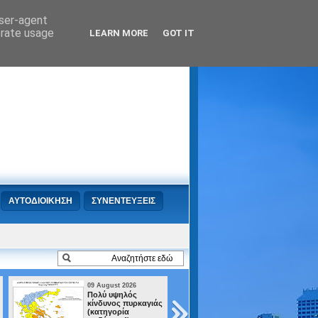
user-agent
erate usage
LEARN MORE
GOT IT
ΑΥΤΟΔΙΟΙΚΗΣΗ
ΣΥΝΕΝΤΕΥΞΕΙΣ
09 August 2026
08 August 2026
Πολύ υψηλός
«Μια δεύτερη
κίνδυνος πυρκαγιάς
ευκαιρία για το
(κατηγορία
μέλλον σου: Το 1ο