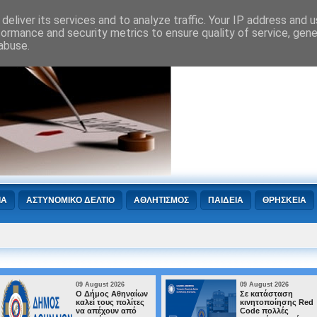
deliver its services and to analyze traffic. Your IP address and 
formance and security metrics to ensure quality of service, gen
abuse.
ΙΑ
ΑΣΤΥΝΟΜΙΚΟ ΔΕΛΤΙΟ
ΑΘΛΗΤΙΣΜΟΣ
ΠΑΙΔΕΙΑ
ΘΡΗΣΚΕΙΑ
09 August 2026
09 August 2026
Ο Δήμος Αθηναίων
Σε κατάσταση
καλεί τους πολίτες
κινητοποίησης Red
να απέχουν από
Code πολλές