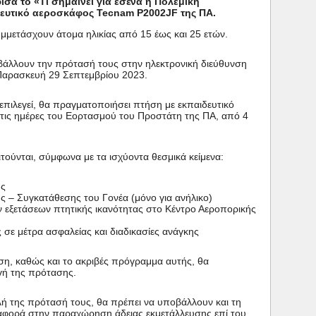
σα το «Τι σημαίνει για εσένα η Πολεμική
δευτικό αεροσκάφος Tecnam P2002JF της ΠΑ.
μμετάσχουν άτομα ηλικίας από 15 έως και 25 ετών.
βάλλουν την πρότασή τους στην ηλεκτρονική διεύθυνση
 Παρασκευή 29 Σεπτεμβρίου 2023.
επιλεγεί, θα πραγματοποιήσει πτήση με εκπαιδευτικό
ις ημέρες του Εορτασμού του Προστάτη της ΠΑ, από 4
τούνται, σύμφωνα με τα ισχύοντα θεσμικά κείμενα:
ης
 – Συγκατάθεσης του Γονέα (μόνο για ανήλικο)
ν εξετάσεων πτητικής ικανότητας στο Κέντρο Αεροπορικής
σε μέτρα ασφαλείας και διαδικασίες ανάγκης
ση, καθώς και το ακριβές πρόγραμμα αυτής, θα
γή της πρότασης.
λή της πρότασή τους, θα πρέπει να υποβάλλουν και τη
φορά στην παραχώρηση άδειας εκμετάλλευσης επί του