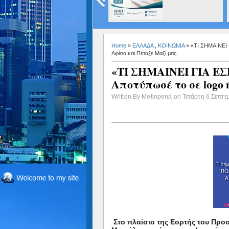
κάνατε
υπερήφανους και
ευτυχισμένους»
πυρκαγιά
Home
»
ΕΛΛΑΔΑ
,
ΚΟΙΝΩΝΙΑ
» «ΤΙ ΣΗΜΑΙΝΕΙ
Αφίσα και Πέταξε Μαζί μας
«ΤΙ ΣΗΜΑΙΝΕΙ ΓΙΑ 
Αποτύπωσέ το σε logo
Written By Metinpena on Τετάρτη 6 Σεπτε
Στο πλαίσιο της Εορτής του Προ