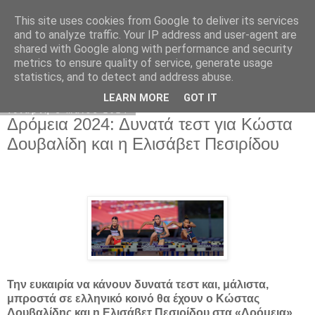
This site uses cookies from Google to deliver its services
www.metinpena.gr
and to analyze traffic. Your IP address and user-agent are
shared with Google along with performance and security
metrics to ensure quality of service, generate usage
statistics, and to detect and address abuse.
▼
LEARN MORE
GOT IT
Τετάρτη 8 Μαΐου 2024
Δρόμεια 2024: Δυνατά τεστ για Κώστα
Δουβαλίδη και η Ελισάβετ Πεσιρίδου
Την ευκαιρία να κάνουν δυνατά τεστ και, μάλιστα,
μπροστά σε ελληνικό κοινό θα έχουν ο Κώστας
Δουβαλίδης και η Ελισάβετ Πεσιρίδου στα «Δρόμεια».