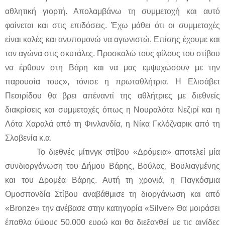
αθλητική γιορτή. Απολαμβάνω τη συμμετοχή και αυτό
φαίνεται και στις επιδόσεις. Έχω μάθει ότι οι συμμετοχές
είναι καλές και ανυπομονώ να αγωνιστώ. Επίσης έχουμε και
τον αγώνα στις σκυτάλες. Προσκαλώ τους φίλους του στίβου
να έρθουν στη Βάρη και να μας εμψυχώσουν με την
παρουσία τους», τόνισε η πρωταθλήτρια. Η Ελισάβετ
Πεσιρίδου θα βρει απέναντί της αθλήτριες με διεθνείς
διακρίσεις και συμμετοχές όπως η Νουραλότα Νεζιρί και η
Λότα Χαραλά από τη Φινλανδία, η Νίκα Γκλόζναρικ από τη
Σλοβενία κ.α.
Το διεθνές μίτινγκ στίβου «Δρόμεια» αποτελεί μία
συνδιοργάνωση του Δήμου Βάρης, Βούλας, Βουλιαγμένης
και του Δρομέα Βάρης. Αυτή τη χρονιά, η Παγκόσμια
Ομοσπονδία Στίβου αναβάθμισε τη διοργάνωση και από
«Bronze» την ανέβασε στην κατηγορία «Silver» Θα μοιράσει
έπαθλα ύψους 50.000 ευρώ και θα διεξαχθεί με τις αιγίδες