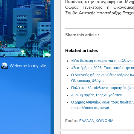
Παρόντες στην υπογραφή του Μνημο
Θωμάς Τενεκετζής, η Οικονομι
Συμβουλευτικής Υποστήριξης Επιχε
Share this article
:
Related articles
«Μια δεύτερη ευκαιρία για το μέλλον 
«Σεπτέμβρης 2026: Επιστροφή στην πό
Ο διεθνούς φήμης συνθέτης Μάριος Ιω
Ολυμπιακής Φλόγας
Πολύ υψηλός κίνδυνος πυρκαγιάς (κατ
Αμοιβή αργίας 15ης Αυγούστου
Ο Δήμος Αθηναίων καλεί τους πολίτες 
προκαλέσουν πυρκαγιά
Ετικέτες
ΕΛΛΑΔΑ
,
ΚΟΙΝΩΝΙΑ