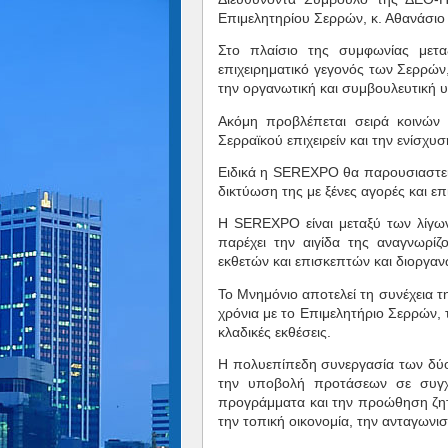
Επιμελητηρίου Σερρών, κ. Αθανάσιο
Στο πλαίσιο της συμφωνίας με
επιχειρηματικό γεγονός των Σερρών
την οργανωτική και συμβουλευτική
Ακόμη προβλέπεται σειρά κοινών
Σερραϊκού επιχειρείν και την ενίσχυ
Ειδικά η SEREXPO θα παρουσιαστεί 
δικτύωση της με ξένες αγορές και επι
Η SEREXPO είναι μεταξύ των λίγω
παρέχει την αιγίδα της αναγνωρί
εκθετών και επισκεπτών και διοργαν
Το Μνημόνιο αποτελεί τη συνέχεια τ
χρόνια με το Επιμελητήριο Σερρών, 
κλαδικές εκθέσεις.
Η πολυεπίπεδη συνεργασία των δύο 
την υποβολή προτάσεων σε συγχρ
προγράμματα και την προώθηση ζητη
την τοπική οικονομία, την ανταγωνισ