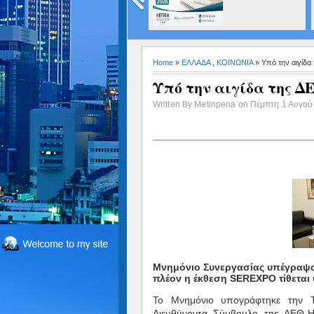
εργασίες σε
εξωτερικούς
χώρους που μ
να προκαλέσο
πυρκαγιά
Home
»
ΕΛΛΑΔΑ
,
ΚΟΙΝΩΝΙΑ
» Υπό την αιγίδ
Υπό την αιγίδα της Δ
Written By Metinpena on Πέμπτη 1 Αυγούσ
Μνημόνιο Συνεργασίας υπέγραψα
πλέον η έκθεση SEREXPO τίθεται 
Το Μνημόνιο υπογράφτηκε την Τ
Διευθύνοντα Σύμβουλο της ΔΕΘ-H