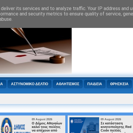
deliver its services and to analyze traffic. Your IP address and 
formance and security metrics to ensure quality of service, gen
abuse.
ΙΑ
ΑΣΤΥΝΟΜΙΚΟ ΔΕΛΤΙΟ
ΑΘΛΗΤΙΣΜΟΣ
ΠΑΙΔΕΙΑ
ΘΡΗΣΚΕΙΑ
09 August 2026
09 August 20
αίων
Σε κατάσταση
Πολύ υψηλ
ίτες
κινητοποίησης Red
κίνδυνος π
πό
Code πολλές
(κατηγορία