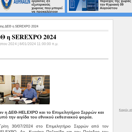
περιοχές της χώρας
κινδύνου 4)
την Κυριακή 09
Κυριακή 09
πορεί
Αυγούστου
Αυγούστου 
υν
α της ΔΕΘ η SEREXPO 2024
ΕΘ η SEREXPO 2024
του 2024 | 8/01/2024 11:00:00 π.μ.
Καιρός σ
ν η ΔΕΘ-HELEXPO και το Επιμελητήριο Σερρών και
υπό την αιγίδα του εθνικού εκθεσιακού φορέα.
ρίτη 30/07/2024 στο Επιμελητήριο Σερρών από τον
ELEXPO, Δρ. Κυριάκο Ποζρικίδη και τον Πρόεδρο του