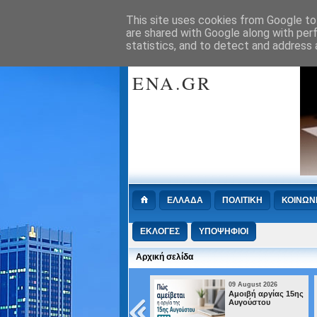
This site uses cookies from Google to 
Πρωτοσέλιδα :
Retrieving RSS feed(s)
are shared with Google along with per
statistics, and to detect and address 
WWW.METINP
ENA.GR
ΕΛΛΑΔΑ
ΠΟΛΙΤΙΚΗ
ΚΟΙΝΩΝ
ΕΚΛΟΓΕΣ
ΥΠΟΨΗΦΙΟΙ
Αρχική σελίδα
09 August 2026
09 August 2026
ος
Αμοιβή αργίας 15ης
Ο Δήμος Αθην
Αυγούστου
καλεί τους πολ
να απέχουν α