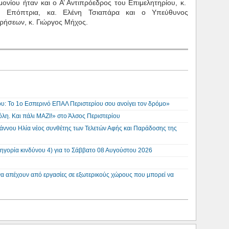
νίου ήταν και ο Α’ Αντιπρόεδρος του Επιμελητηρίου, κ.
κή Επόπτρια, κα. Ελένη Τσιαπάρα και ο Υπεύθυνος
ιρήσεων, κ. Γιώργος Μήχος.
σου: Το 1ο Εσπερινό ΕΠΑΛ Περιστερίου σου ανοίγει τον δρόμο»
λη. Και πάλι ΜΑΖΙ!» στο Άλσος Περιστερίου
άννου Ηλία νέος συνθέτης των Τελετών Αφής και Παράδοσης της
ηγορία κινδύνου 4) για το Σάββατο 08 Αυγούστου 2026
να απέχουν από εργασίες σε εξωτερικούς χώρους που μπορεί να