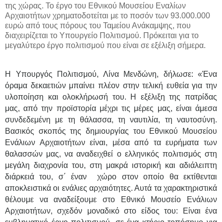
της χώρας. Το έργο του Εθνικού Μουσείου Εναλίων
Αρχαιοτήτων χρηματοδοτείται με το ποσόν των 93.000.000
ευρώ από τους πόρους του Ταμείου Ανάκαμψης, που
διαχειρίζεται το Υπουργείο Πολιτισμού. Πρόκειται για το
μεγαλύτερο έργο πολιτισμού που είναι σε εξέλιξη σήμερα.
Η Υπουργός Πολιτισμού, Λίνα Μενδώνη, δήλωσε: «Ένα
όραμα δεκαετιών μπαίνει πλέον στην τελική ευθεία για την
υλοποίηση και ολοκλήρωσή του. Η εξέλιξη της πατρίδας
μας, από την προϊστορία μέχρι τις μέρες μας, είναι άμεσα
συνδεδεμένη με τη θάλασσα, τη ναυτιλία, τη ναυτοσύνη.
Βασικός σκοπός της δημιουργίας του Εθνικού Μουσείου
Ενάλιων Αρχαιοτήτων είναι, μέσα από τα ευρήματα των
θαλασσών μας, να αναδειχθεί ο ελληνικός πολιτισμός στη
μεγάλη διαχρονία του, στη μακρά ιστορική και αδιάλειπτη
διάρκειά του, σ΄ έναν χώρο στον οποίο θα εκτίθενται
αποκλειστικά οι ενάλιες αρχαιότητες. Αυτά τα χαρακτηριστικά
θέλουμε να αναδείξουμε στο Εθνικό Μουσείο Ενάλιων
Αρχαιοτήτων, σχεδόν μοναδικό στο είδος του: Είναι ένα