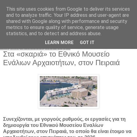
This site uses cookies from Google to deliver its services
www.metinpena.gr
and to analyze traffic. Your IP address and user-agent are
shared with Google along with performance and security
metrics to ensure quality of service, generate usage
statistics, and to detect and address abuse.
▼
LEARN MORE
GOT IT
Πέμπτη 2 Ιανουαρίου 2025
Στα «σκαριά» το Εθνικό Μουσείο
Ενάλιων Αρχαιοτήτων, στον Πειραιά
Συνεχίζονται, με γοργούς ρυθμούς, οι εργασίες για τη
δημιουργία του Εθνικού Μουσείου Εναλίων
Αρχαιοτήτων, στον Πειραιά, το οποίο θα είναι έτοιμο να