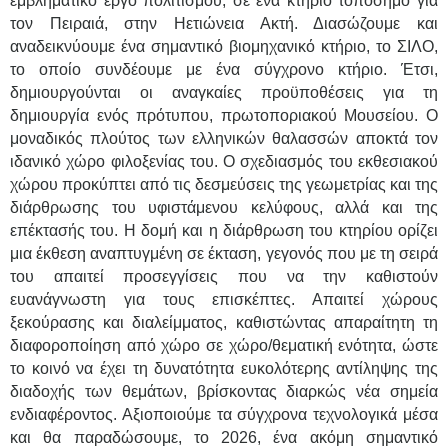
εμβληματικό έργο πολιτισμού, σε ένα κτήριο τοπόσημο για
τον Πειραιά, στην Ηετιώνεια Ακτή. Διασώζουμε και
αναδεικνύουμε ένα σημαντικό βιομηχανικό κτήριο, το ΣΙΛΟ,
το οποίο συνδέουμε με ένα σύγχρονο κτήριο. Έτσι,
δημιουργούνται οι αναγκαίες προϋποθέσεις για τη
δημιουργία ενός πρότυπου, πρωτοποριακού Μουσείου. Ο
μοναδικός πλούτος των ελληνικών θαλασσών αποκτά τον
ιδανικό χώρο φιλοξενίας του. Ο σχεδιασμός του εκθεσιακού
χώρου προκύπτει από τις δεσμεύσεις της γεωμετρίας και της
διάρθρωσης του υφιστάμενου κελύφους, αλλά και της
επέκτασής του. Η δομή και η διάρθρωση του κτηρίου ορίζει
μια έκθεση αναπτυγμένη σε έκταση, γεγονός που με τη σειρά
του απαιτεί προσεγγίσεις που να την καθιστούν
ευανάγνωστη για τους επισκέπτες. Απαιτεί χώρους
ξεκούρασης και διαλείμματος, καθιστώντας απαραίτητη τη
διαφοροποίηση από χώρο σε χώρο/θεματική ενότητα, ώστε
το κοινό να έχει τη δυνατότητα ευκολότερης αντίληψης της
διαδοχής των θεμάτων, βρίσκοντας διαρκώς νέα σημεία
ενδιαφέροντος. Αξιοποιούμε τα σύγχρονα τεχνολογικά μέσα
και θα παραδώσουμε, το 2026, ένα ακόμη σημαντικό