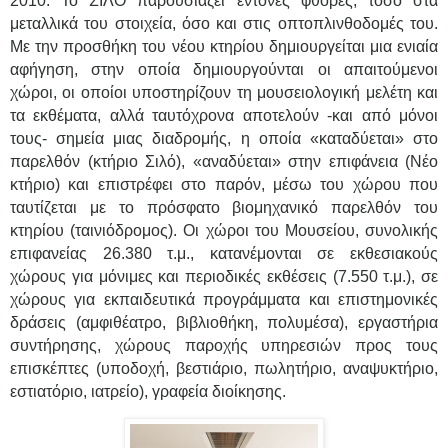
2010. Το ΣΙΛΟ παρουσιάζει έντονες φθορές, τόσο στα
μεταλλικά του στοιχεία, όσο και στις οπτοπλινθοδομές του.
Με την προσθήκη του νέου κτηρίου δημιουργείται μια ενιαία
αφήγηση, στην οποία δημιουργούνται οι απαιτούμενοι
χώροι, οι οποίοι υποστηρίζουν τη μουσειολογική μελέτη και
τα εκθέματα, αλλά ταυτόχρονα αποτελούν -και από μόνοι
τους- σημεία μιας διαδρομής, η οποία «καταδύεται» στο
παρελθόν (κτήριο Σιλό), «αναδύεται» στην επιφάνεια (Νέο
κτήριο) και επιστρέφει στο παρόν, μέσω του χώρου που
ταυτίζεται με το πρόσφατο βιομηχανικό παρελθόν του
κτηρίου (ταινιόδρομος). Οι χώροι του Μουσείου, συνολικής
επιφανείας 26.380 τ.μ., κατανέμονται σε εκθεσιακούς
χώρους για μόνιμες και περιοδικές εκθέσεις (7.550 τ.μ.), σε
χώρους για εκπαιδευτικά προγράμματα και επιστημονικές
δράσεις (αμφιθέατρο, βιβλιοθήκη, πολυμέσα), εργαστήρια
συντήρησης, χώρους παροχής υπηρεσιών προς τους
επισκέπτες (υποδοχή, βεστιάριο, πωλητήριο, αναψυκτήριο,
εστιατόριο, ιατρείο), γραφεία διοίκησης.