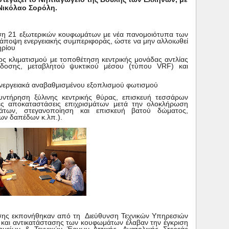
Νικόλαο Σορόλη.
αση 21 εξωτερικών κουφωμάτων με νέα πανομοιότυπα των
άποψη ενεργειακής συμπεριφοράς, ώστε να μην αλλοιωθεί
ηρίου
ς κλιματισμού με τοποθέτηση κεντρικής μονάδας αντλίας
δοσης, μεταβλητού ψυκτικού μέσου (τύπου VRF) και
ενεργειακά αναβαθμισμένου εξοπλισμού φωτισμού
συντήρηση ξύλινης κεντρικής θύρας, επισκευή τεσσάρων
ές αποκαταστάσεις επιχρισμάτων μετά την ολοκλήρωση
των, στεγανοποίηση και επισκευή βατού δώματος,
ων δαπέδων κ.λπ.).
ησης εκπονήθηκαν από τη Διεύθυνση Τεχνικών Υπηρεσιών
ς και αντικατάστασης των κουφωμάτων έλαβαν την έγκριση