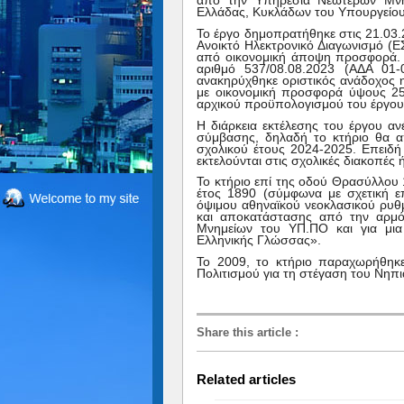
από την Υπηρεσία Νεωτέρων Μνημ
Ελλάδας, Κυκλάδων του Υπουργείου
Το έργο δημοπρατήθηκε στις 21.03
Ανοικτό Ηλεκτρονικό Διαγωνισμό (
από οικονομική άποψη προσφορά. 
αριθμό 537/08.08.2023 (ΑΔΑ 01
ανακηρύχθηκε οριστικός ανάδοχος 
με οικονομική προσφορά ύψους 25
αρχικού προϋπολογισμού του έργου
Η διάρκεια εκτέλεσης του έργου α
σύμβασης, δηλαδή το κτήριο θα α
σχολικού έτους 2024-2025. Επειδή 
εκτελούνται στις σχολικές διακοπές 
Το κτήριο επί της οδού Θρασύλλου 
έτος 1890 (σύμφωνα με σχετική ε
όψιμου αθηναϊκού νεοκλασικού ρυ
και αποκατάστασης από την αρμό
Μνημείων του ΥΠ.ΠΟ και για μια
Ελληνικής Γλώσσας».
Το 2009, το κτήριο παραχωρήθη
Πολιτισμού για τη στέγαση του Νηπι
Share this article
:
Related articles