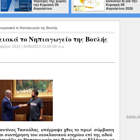
περιοχές της χώρας
κινδύνου 4) για την
την Κυριακή 09
Κυριακή 09
Αυγούστου
Αυγούστου 2026
ενεργειακά το Νηπιαγωγείο της Βουλής
ιακά το Νηπιαγωγείο της Βουλής
μβρίου 2023 | 9/06/2023 11:00:00 π.μ.
Καιρός σ
ταντίνος Τασούλας υπέγραψε χθες το πρωί σύμβαση
αι συντήρηση του νεοκλασικού κτηρίου επί της οδού
τεγάζει το Νηπιαγωγείο της Βουλής των Ελλήνων, με