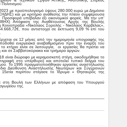
είων & Τεχνικών Έργων Αττικής, Ανατολικής Στερεάς
 Πολιτισμού.
.2023 με προϋπολογισμό ύψους 280.000 ευρώ με Δημόσιο
ΕΣΗΔΗΣ) και με κριτήριο ανάθεσης την πλέον συμφέρουσα
Προσφορά υπέβαλαν έξι οικονομικοί φορείς. Με την υπ’
-08ΗΧ) Απόφαση της Αναθέτουσας Αρχής της Βουλής
η Κοινοπραξία «Νικόλαος Σορολής - Νικόλαος Καρβέλας»,
4.668,72€, που αντιστοιχεί σε έκπτωση 9,09 % επί του
.
νέρχεται σε 12 μήνες από την ημερομηνία υπογραφής της
ποδοθεί ενεργειακά αναβαθμισμένο πριν την έναρξη του
το κτήριο είναι σε λειτουργία, οι εργασίες θα πρέπει να
ή και σε Σαββατοκύριακα και τριήμερα αργιών.
18 είναι διώροφο με κεραμοσκεπή στέγη, οικοδομήθηκε το
πιγραφή στο υπέρθυρο) και αποτελεί τυπικό δείγμα του
θμού. Το 1995 πραγματοποιήθηκαν εργασίες αναστήλωσης
δια Διεύθυνση Αναστήλωσης Νεωτέρων και Σύγχρονων
 15ετία περίπου στέγασε το Ίδρυμα « Θησαυρός της
κε στη Βουλή των Ελλήνων με απόφαση του Υπουργού
αγωγείου της.