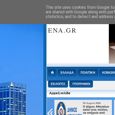
This site uses cookies from Google to 
Πρωτοσέλιδα :
Retrieving RSS feed(s)
are shared with Google along with per
statistics, and to detect and address 
WWW.METINP
ENA.GR
ΕΛΛΑΔΑ
ΠΟΛΙΤΙΚΗ
ΚΟΙΝΩΝ
ΕΚΛΟΓΕΣ
ΥΠΟΨΗΦΙΟΙ
Αρχική σελίδα
09 August 2026
09 August 2026
Αμοιβή αργίας 15ης
Ο Δήμος Αθηναίων
Αυγούστου
καλεί τους πολίτες
να απέχουν από