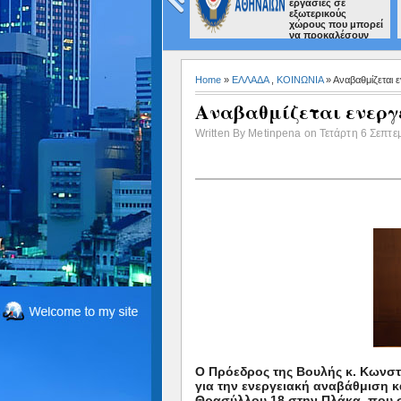
εργασίες σε
εξωτερικούς
χώρους που μπορεί
να προκαλέσουν
πυρκαγιά
Home
»
ΕΛΛΑΔΑ
,
ΚΟΙΝΩΝΙΑ
» Αναβαθμίζεται 
Αναβαθμίζεται ενεργε
Written By Metinpena on Τετάρτη 6 Σεπτε
Ο Πρόεδρος της Βουλής κ. Κωνσ
για την ενεργειακή αναβάθμιση κ
Θρασύλλου 18 στην Πλάκα, που σ