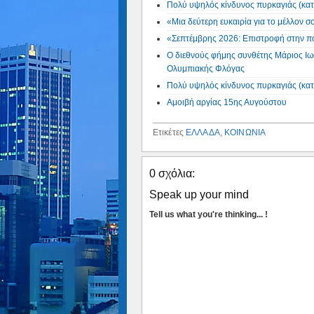
Πολύ υψηλός κίνδυνος πυρκαγιάς (κατ
«Μια δεύτερη ευκαιρία για το μέλλον 
«Σεπτέμβρης 2026: Επιστροφή στην πό
Ο διεθνούς φήμης συνθέτης Μάριος Ιω
Ολυμπιακής Φλόγας
Πολύ υψηλός κίνδυνος πυρκαγιάς (κατ
Αμοιβή αργίας 15ης Αυγούστου
Ετικέτες
ΕΛΛΑΔΑ
,
ΚΟΙΝΩΝΙΑ
0 σχόλια:
Speak up your mind
Tell us what you're thinking... !