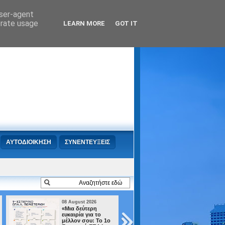
user-agent
erate usage
LEARN MORE
GOT IT
ΑΥΤΟΔΙΟΙΚΗΣΗ
ΣΥΝΕΝΤΕΥΞΕΙΣ
08 August 2026
08 August 2026
«Μια δεύτερη
«Σεπτέμβρης 202
ευκαιρία για το
Επιστροφή στην
μέλλον σου: Το 1ο
πόλη. Και πάλι