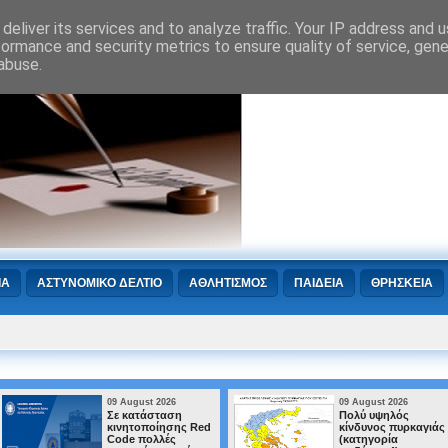
deliver its services and to analyze traffic. Your IP address and 
formance and security metrics to ensure quality of service, gen
abuse.
ΙΑ
ΑΣΤΥΝΟΜΙΚΟ ΔΕΛΤΙΟ
ΑΘΛΗΤΙΣΜΟΣ
ΠΑΙΔΕΙΑ
ΘΡΗΣΚΕΙΑ
09 August 2026
09 August 2026
Σε κατάσταση
Πολύ υψηλός
κινητοποίησης Red
κίνδυνος πυρκαγιάς
Code πολλές
(κατηγορία