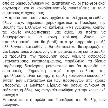
οποίας δημιουργήθηκαν και αναπτύχθηκαν οι περιφερειακοί
οργανισμοί και οι κοινοβουλευτικές συνελεύσεις με τους
επιμέρους στόχους τους.
«Η προάσπιση αυτών των αρχών αποτελεί χρέος κι ευθύνη
όλων μας», σημείωσε χαρακτηριστικά ο Πρόεδρος της
Βουλής των Ελλήνων και κατέληξε:
«
Με γνώμονα, λοιπόν,
τις κοινές ανθρωπιστικές μας αξίες, θα πρέπει να
διαμορφώσουμε μία κοινή πολιτική, δίκαιη και
αποτελεσματική, που θα βασίζεται στην ισορροπία μεταξύ
αλληλεγγύης και ευθύνης, θα αξιοποιεί και θα εφαρμόζει το
νέο Ευρωπαϊκό Σύμφωνο για τη μετανάστευση και το άσυλο,
θα προβλέπει την προώθηση οδών νόμιμης ασφαλούς
μετανάστευσης, καταπολεμώντας, παράλληλα, τα δίκτυα
παράνομης διακίνησης μεταναστών και θα προωθεί τις
επιστροφές. Σημαντική πτυχή στην επίλυση του
προβλήματος είναι επίσης, η ομαλή κοινωνικό-οικονομική
ένταξη των μεταναστών και των προσφύγων στις χώρες
υποδοχής, με ιδιαίτερη μέριμνα για όσους ανήκουν σε
ευάλωτες ομάδες, ως αναγκαία συνθήκη για την κοινωνική
συνοχή.»
Επισυνάπτεται η ομιλία του Προέδρου της Βουλής των
Ελλήνων.