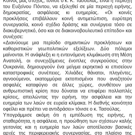
Κοινός μας στόχος, τόνισε ο κ. Κ. Τασούλας, είναι η περιοχή
του Ευξείνου Πόντου, να εξελιχθεί σε μία περιοχή ειρήνης,
δημοκρατίας, ασφάλειας κι ευημερίας. «Οι κοινές
προκλήσεις επιβάλλουν κοινή αντιμετώπιση, ευρύτερη
συνεργασία, κοινό σχέδιο δράσης και συνέργεια τόσο σε
διακυβερνητικό, όσο και σε διακοινοβουλευτικό επίπεδο» και
συνέχισε:
«Διανύουμε μια περίοδο σημαντικών προκλήσεων και
καθοριστικών γεωπολιτικών εξελίξεων. Δύο πόλεμοι
μαίνονται. Η ανάφλεξη κι η εντεινόμενη κλιμάκωση στη Μέση
Ανατολή, οι συνεχιζόμενες ένοπλες συγκρούσεις στην
Ουκρανία, δημιουργούν ένα μείγμα εκρηκτικό κι επισείουν
καταστροφικές συνέπειες. Χιλιάδες θάνατοι, πληγέντες,
αγνοούμενοι, εκατομμύρια εκτοπισμένοι που αναζητούν
ασφαλές καταφύγιο σε άλλες χώρες, συνθέτουν μια
ανθρωπιστική κρίση που δύναται να επιφέρει πολλαπλές
κρίσεις, απειλώντας την ειρήνη, την ασφάλεια και την
ευημερία των λαών σε ευρεία κλίμακα. Η διεθνής κοινότητα
οφείλει και πρέπει να αντιδράσει» τόνισε ο κ. Τασούλας.
Υπογράμμισε ακόμη ότι η εμπέδωση της ειρήνης, η
σταθερότητα, η ασφάλεια, η προώθηση των σχέσεων καλής
γειτονίας και η ευημερία των λαών αποτέλεσαν βασικές
αρχές της περιφερειακής συνεργασίας, στο πλαίσιο της