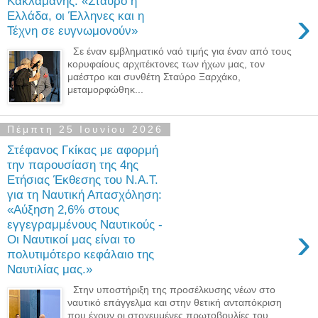
Κακλαμάνης: «Σταύρο η
›
Ελλάδα, οι Έλληνες και η
Τέχνη σε ευγνωμονούν»
Σε έναν εμβληματικό ναό τιμής για έναν από τους
κορυφαίους αρχιτέκτονες των ήχων μας, τον
μαέστρο και συνθέτη Σταύρο Ξαρχάκο,
μεταμορφώθηκ...
Πέμπτη 25 Ιουνίου 2026
Στέφανος Γκίκας με αφορμή
την παρουσίαση της 4ης
Ετήσιας Έκθεσης του Ν.Α.Τ.
για τη Ναυτική Απασχόληση:
«Αύξηση 2,6% στους
εγγεγραμμένους Ναυτικούς -
›
Οι Ναυτικοί μας είναι το
πολυτιμότερο κεφάλαιο της
Ναυτιλίας μας.»
Στην υποστήριξη της προσέλκυσης νέων στο
ναυτικό επάγγελμα και στην θετική ανταπόκριση
που έχουν οι στοχευμένες πρωτοβουλίες του